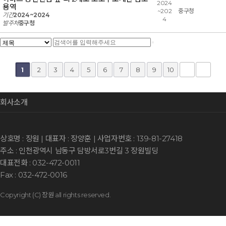
2024
용역
~202
중구청
기간
2024~2024
4
발주처
중구청
2
3
4
5
6
7
8
9
10
1
회사소개
상호명 : 장원 | 대표자 : 장양훈 | 사업자번호 : 139-81-27418
주소 : 인천광역시 남동구 담방서로3번길 3 장원빌딩
대표전화 : 032-472-0011
Copyright (C) 장원 all rights reserved.