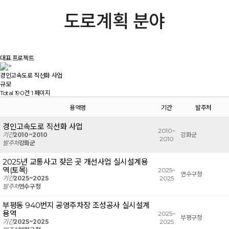
도로계획 분야
대표 프로젝트
>
경인고속도로 직선화 사업
규모
Total 190건
1 페이지
용역명
기간
발주처
경인고속도로 직선화 사업
2010~
기간
2010~2010
강화군
2010
발주처
강화군
2025년 교통사고 잦은 곳 개선사업 실시설계용
역(토목)
2025~
연수구청
기간
2025~2025
2025
발주처
연수구청
부평동 940번지 공영주차장 조성공사 실시설계
용역
2025~
부평구청
기간
2025~2025
2025