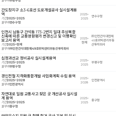
발주처
부평구청
간도장지구 소3-6호선 도로개설공사 실시설계용
역
2025~
연수구청
기간
2025~2025
2025
발주처
연수구청
인천시 남동구 간석동 173-2번지 일대 주상복합
신축에 따른 교통영향평가 변경신고 및 이행확인
㈜인천간석대한제
2025~
보고서 용역
49호위탁관리부동
현재
기간
2025~현재
산투자회사
발주처
㈜인천간석대한제49호위탁관리부동산투자회사
십정과선교 정비공사 실시설계용역
2025~
기간
2025~2025
부평구청
2025
발주처
부평구청
경인전철 지하화통합개발 사업화계획 수립 용역
2025~
기간
2025~2028
인천광역시
2028
발주처
인천광역시
자연대로 일원 교통사고 잦은 곳 개선공사 실시설
계 용역
2025~
중구청
기간
2025~2025
2025
발주처
중구청
안암유수지 일원 군 철책 철거 공사 기본 및 실시