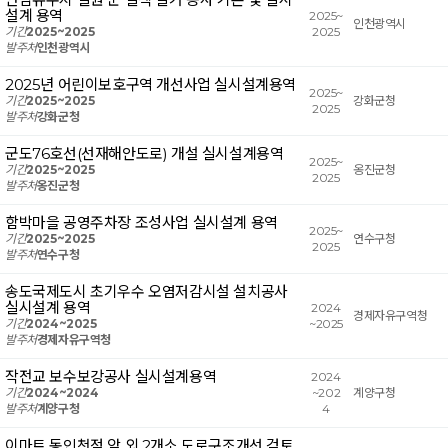
설계 용역
2025~
인천광역시
기간
2025~2025
2025
발주처
인천광역시
2025년 어린이보호구역 개선사업 실시설계용역
2025~
기간
2025~2025
강화군청
2025
발주처
강화군청
군도76호선(선재해안도로) 개설 실시설계용역
2025~
기간
2025~2025
옹진군청
2025
발주처
옹진군청
함박마을 공영주차장 조성사업 실시설계 용역
2025~
기간
2025~2025
연수구청
2025
발주처
연수구청
송도국제도시 초기우수 오염저감시설 설치공사
실시설계 용역
2024
경제자유구역청
기간
2024~2025
~2025
발주처
경제자유구역청
작전교 보수보강공사 실시설계용역
2024
기간
2024~2024
~202
계양구청
발주처
계양구청
4
이마트 동인천점 앞 외 2개소 도로구조개선 검토